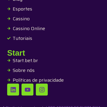
Esportes
Cassino
Cassino Online
Tutoriais
Start
Start.bet.br
Sobre nós
Políticas de privacidade