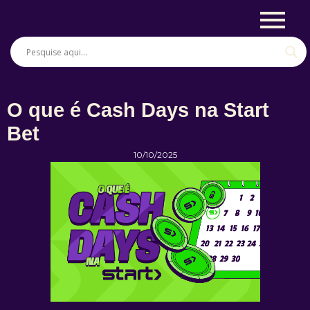
O que é Cash Days na Start
Bet
10/10/2025