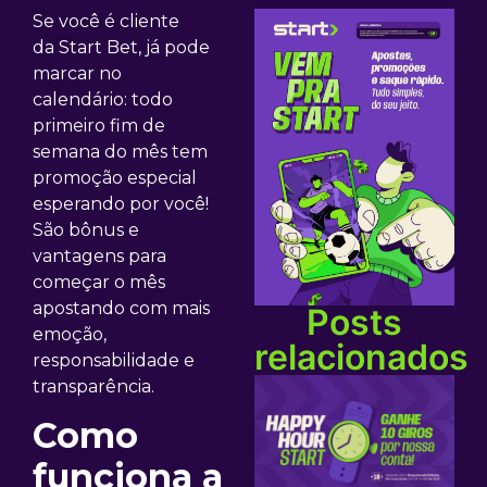
Se você é cliente
da Start Bet, já pode
marcar no
calendário: todo
primeiro fim de
semana do mês tem
promoção especial
esperando por você!
São bônus e
vantagens para
começar o mês
apostando com mais
Posts
emoção,
relacionados
responsabilidade e
transparência.
Como
funciona a