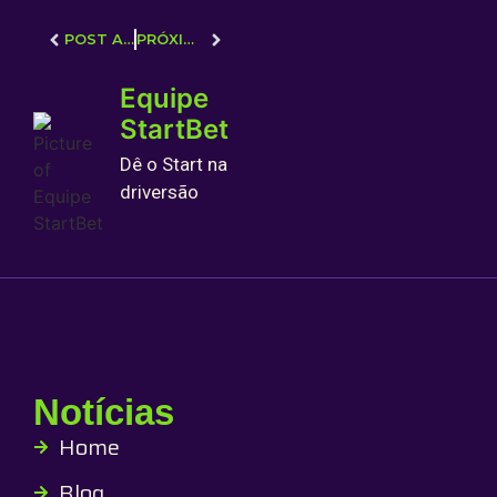
POST ANTERIOR
PRÓXIMO POST
Equipe
StartBet
Dê o Start na
driversão
Notícias
Home
Blog