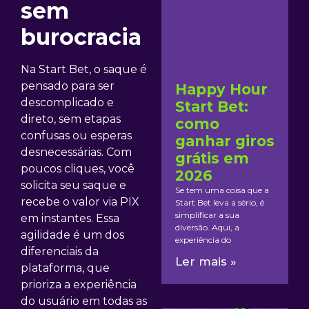
sem
burocracia
Na Start Bet, o saque é
pensado para ser
Happy Hour
descomplicado e
Start Bet:
direto, sem etapas
como
confusas ou esperas
ganhar giros
desnecessárias. Com
grátis em
poucos cliques, você
2026
solicita seu saque e
Se tem uma coisa que a
recebe o valor via PIX
Start Bet leva a sério, é
simplificar a sua
em instantes. Essa
diversão. Aqui, a
agilidade é um dos
experiência do
diferenciais da
Ler mais »
plataforma, que
prioriza a experiência
do usuário em todas as