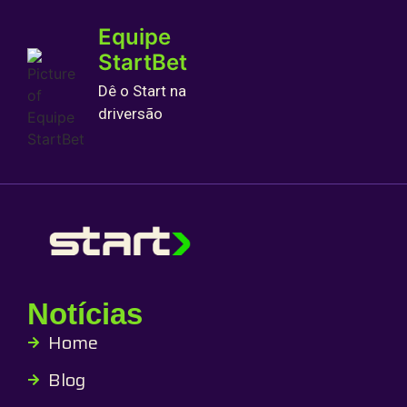
Equipe
StartBet
Dê o Start na
driversão
Notícias
Home
Blog