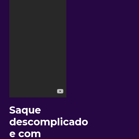
Saque
descomplicado
e com