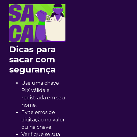
Dicas para
sacar com
segurança
Use uma chave
PIX válida e
registrada em seu
nome.
Evite erros de
digitação no valor
ou na chave.
Verifique se sua