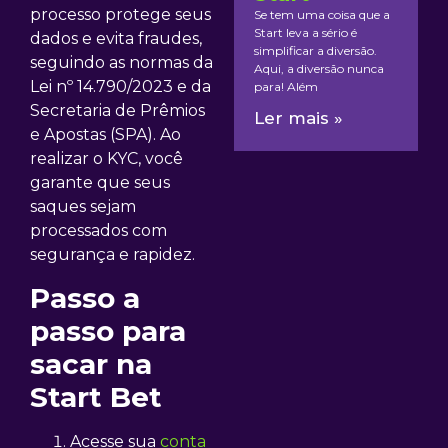
processo protege seus
Se tem uma coisa que a
Start leva a sério é
dados e evita fraudes,
simplificar a diversão.
seguindo as normas da
Aqui, a diversão nunca
Lei nº 14.790/2023 e da
para! Além
Secretaria de Prêmios
Ler mais »
e Apostas (SPA). Ao
realizar o KYC, você
garante que seus
saques sejam
processados com
segurança e rapidez.
Passo a
passo para
sacar na
Start Bet
Acesse sua
conta