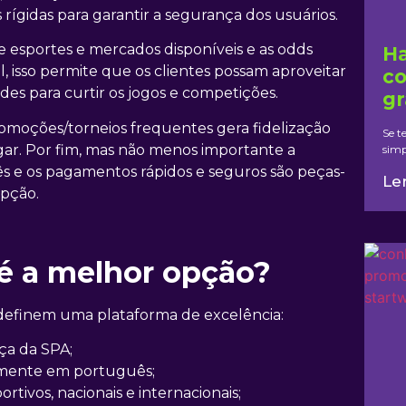
s rígidas para garantir a segurança dos usuários.
 esportes e mercados disponíveis e as odds
Ha
, isso permite que os clientes possam aproveitar
co
des para curtir os jogos e competições.
gr
moções/torneios frequentes gera fidelização
Se t
gar. Por fim, mas não menos importante a
simp
s e os pagamentos rápidos e seguros são peças-
Le
opção.
 é a melhor opção?
e definem uma plataforma de excelência:
ça da SPA;
almente em português;
tivos, nacionais e internacionais;