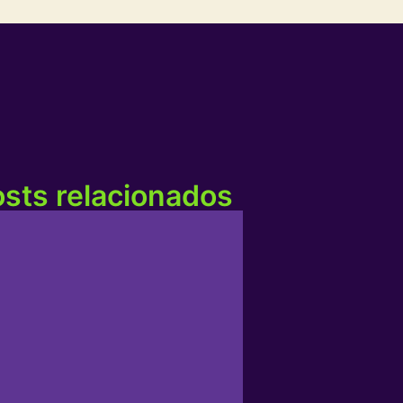
sts relacionados