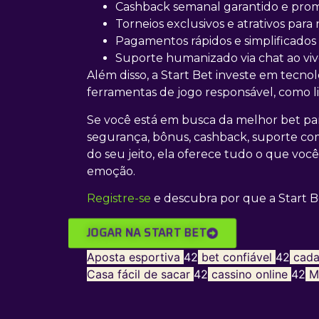
Cashback semanal garantido e prom
Torneios exclusivos e atrativos para
Pagamentos rápidos e simplificados v
Suporte humanizado via chat ao vi
Além disso, a Start Bet investe em tecno
ferramentas de jogo responsável, como l
Se você está em busca da melhor bet para
segurança, bônus, cashback, suporte com
do seu jeito, ela oferece tudo o que voc
emoção.
Registre-se
e descubra por que a Start Be
JOGAR NA START BET
Aposta esportiva
42
bet confiável
42
cada
Casa fácil de sacar
42
cassino online
42
M