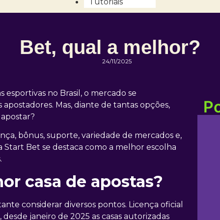
Tutoriais
Bet, qual a melhor?
24/11/2025
 esportivas no Brasil, o mercado se
Po
s apostadores. Mas, diante de tantas opções,
 apostar?
ança, bônus, suporte, variedade de mercados e,
e a Start Bet se destaca como a melhor escolha
.
hor casa de apostas?
nte considerar diversos pontos. Licença oficial
, desde janeiro de 2025 as casas autorizadas