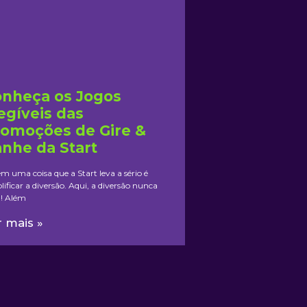
nheça os Jogos
egíveis das
omoções de Gire &
nhe da Start
em uma coisa que a Start leva a sério é
lificar a diversão. Aqui, a diversão nunca
! Além
r mais »