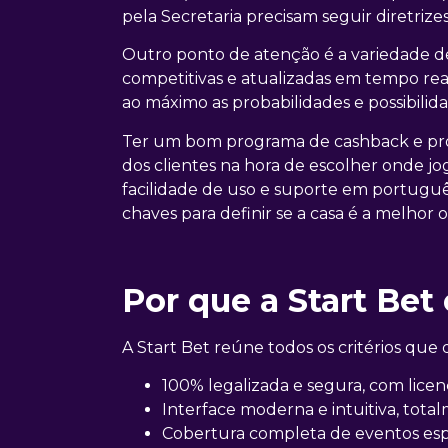
pela Secretaria precisam seguir diretrize
Outro ponto de atenção é a variedade de
competitivas e atualizadas em tempo real
ao máximo as probabilidades e possibilida
Ter um bom programa de cashback e pro
dos clientes na hora de escolher onde jo
facilidade de uso e suporte em portuguê
chaves para definir se a casa é a melhor 
Por que a Start Bet
A Start Bet reúne todos os critérios qu
100% legalizada e segura, com licen
Interface moderna e intuitiva, tot
Cobertura completa de eventos espor